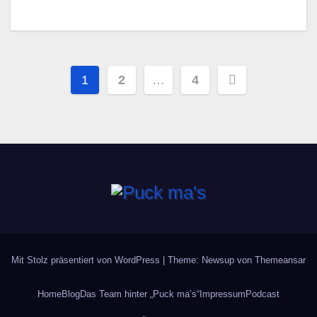
Seitennummerierung
1
2
…
4
der
Beiträge
Mit Stolz präsentiert von WordPress
|
Theme: Newsup von
Themeansar
Home
Blog
Das Team hinter „Puck ma’s“
Impressum
Podcast