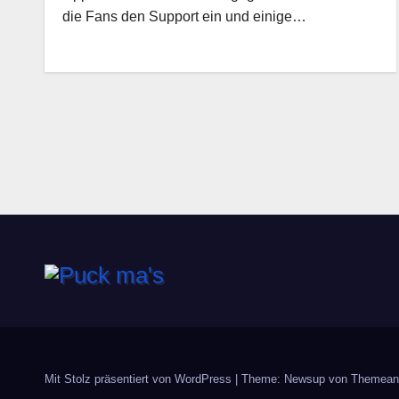
die Fans den Support ein und einige…
Mit Stolz präsentiert von WordPress
|
Theme: Newsup von
Themean