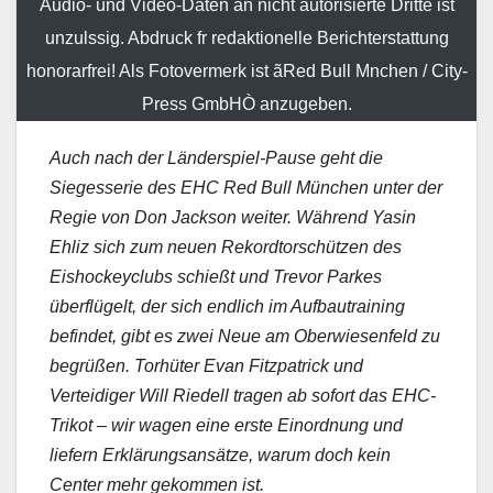
Audio- und Video-Daten an nicht autorisierte Dritte ist
unzulssig. Abdruck fr redaktionelle Berichterstattung
honorarfrei! Als Fotovermerk ist ãRed Bull Mnchen / City-
Press GmbHÒ anzugeben.
Auch nach der Länderspiel-Pause geht die
Siegesserie des EHC Red Bull München unter der
Regie von Don Jackson weiter. Während Yasin
Ehliz sich zum neuen Rekordtorschützen des
Eishockeyclubs schießt und Trevor Parkes
überflügelt, der sich endlich im Aufbautraining
befindet, gibt es zwei Neue am Oberwiesenfeld zu
begrüßen. Torhüter Evan Fitzpatrick und
Verteidiger Will Riedell tragen ab sofort das EHC-
Trikot – wir wagen eine erste Einordnung und
liefern Erklärungsansätze, warum doch kein
Center mehr gekommen ist.