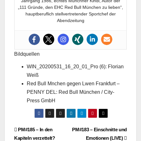
Jahrgang 1986, echtes Münchner Kindl, Autor der
„111 Gründe, den EHC Red Bull München zu lieben“,
hauptberuflich stellvertretender Sportchef der
Abendzeitung
Bildquellen
WIN_20200531_16_20_01_Pro (6): Florian
Weiß
Red Bull Mnchen gegen Lwen Frankfurt –
PENNY DEL: Red Bull München / City-
Press GmbH
Beitragsnavigation
PM#185 – In den
PM#183 – Einschnitte und
Kapiteln verzettelt?
Emotionen (LIVE)