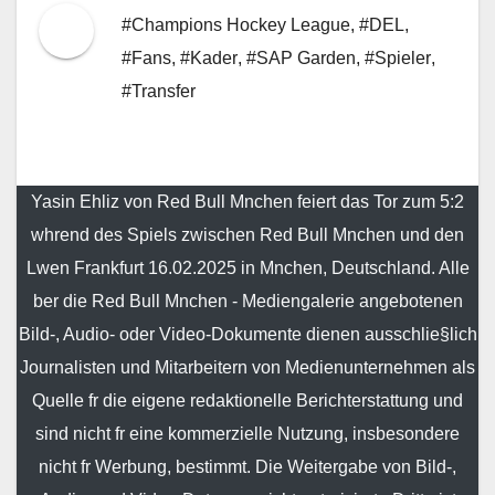
#Champions Hockey League
,
#DEL
,
#Fans
,
#Kader
,
#SAP Garden
,
#Spieler
,
#Transfer
Yasin Ehliz von Red Bull Mnchen feiert das Tor zum 5:2
whrend des Spiels zwischen Red Bull Mnchen und den
Lwen Frankfurt 16.02.2025 in Mnchen, Deutschland. Alle
ber die Red Bull Mnchen - Mediengalerie angebotenen
Bild-, Audio- oder Video-Dokumente dienen ausschlie§lich
Journalisten und Mitarbeitern von Medienunternehmen als
Quelle fr die eigene redaktionelle Berichterstattung und
sind nicht fr eine kommerzielle Nutzung, insbesondere
nicht fr Werbung, bestimmt. Die Weitergabe von Bild-,