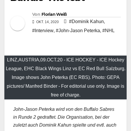
Von
Florian Weiß
#Dominik Kahun
,
OKT. 14, 2020
#Interview
,
#John-Jason Peterka
,
#NHL
LINZ,AUSTRIA,09.OCT.20 - ICE HOCKEY - ICE Hockey
League, EHC Black Wings Linz vs EC Red Bull Salzburg.
Image shows John Peterka (EC RBS). Photo: GEPA
pictures/ Manfred Binder - For editorial use only. Image is
free of charge.
John-Jason Peterka wird von den Buffalo Sabres
in Runde 2 gedraftet. Die Organisation, bei der
zuletzt auch Dominik Kahun spielte und evtl. auch