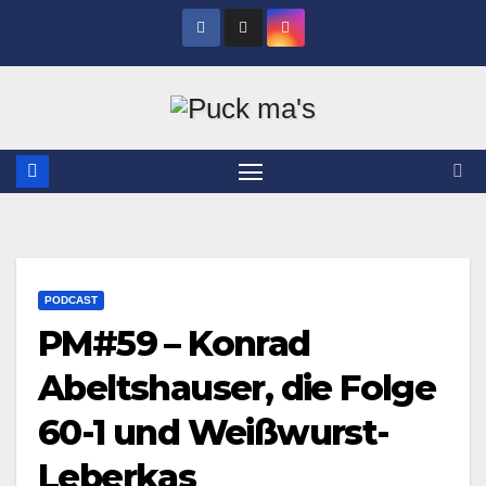
Zum
Inhalt
springen
PODCAST
PM#59 – Konrad
Abeltshauser, die Folge
60-1 und Weißwurst-
Leberkas