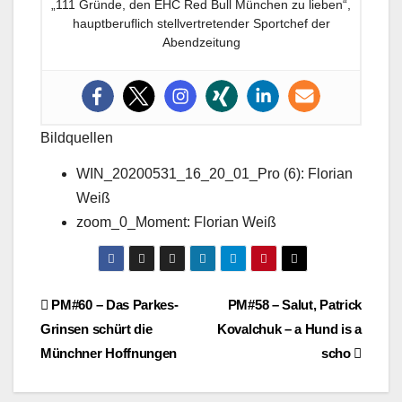
„111 Gründe, den EHC Red Bull München zu lieben“,
hauptberuflich stellvertretender Sportchef der
Abendzeitung
Bildquellen
WIN_20200531_16_20_01_Pro (6): Florian
Weiß
zoom_0_Moment: Florian Weiß
Beitragsnavigation
PM#60 – Das Parkes-
PM#58 – Salut, Patrick
Grinsen schürt die
Kovalchuk – a Hund is a
Münchner Hoffnungen
scho