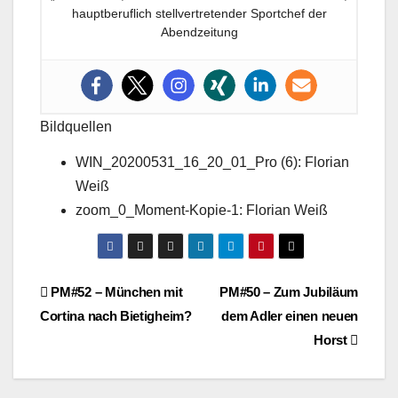
hauptberuflich stellvertretender Sportchef der
Abendzeitung
Bildquellen
WIN_20200531_16_20_01_Pro (6): Florian
Weiß
zoom_0_Moment-Kopie-1: Florian Weiß
Beitragsnavigation
PM#52 – München mit
PM#50 – Zum Jubiläum
Cortina nach Bietigheim?
dem Adler einen neuen
Horst