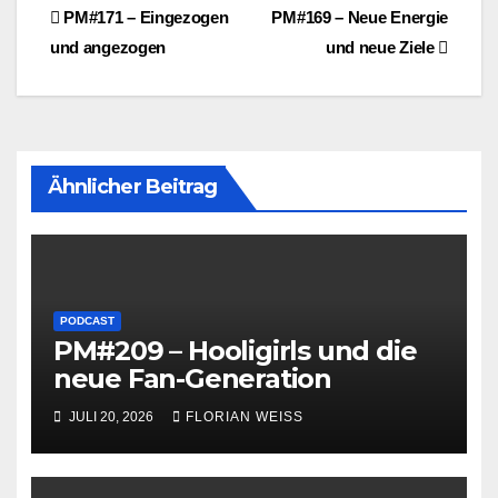
Beitragsnavigation
PM#171 – Eingezogen
PM#169 – Neue Energie
und angezogen
und neue Ziele
Ähnlicher Beitrag
PODCAST
PM#209 – Hooligirls und die
neue Fan-Generation
JULI 20, 2026
FLORIAN WEISS