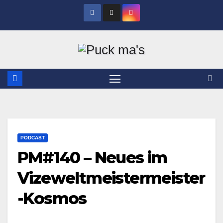
Zum
Inhalt
springen
PODCAST
PM#140 – Neues im
Vizeweltmeistermeister
-Kosmos