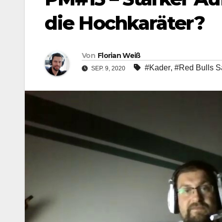
die Hochkaräter?
Von
Florian Weiß
#Kader
,
#Red Bulls S
SEP. 9, 2020