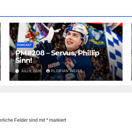
PODCAST
PM#208 – Servus, Phillip
Sinn!
JULI 8, 2026
FLORIAN WEISS
erliche Felder sind mit
*
markiert