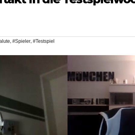
alute
,
#Spieler
,
#Testspiel