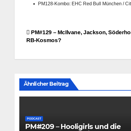
PM128-Kombo: EHC Red Bull München / City
Beitragsnavigation
PM#129 – McIlvane, Jackson, Söderho
RB-Kosmos?
Ähnlicher Beitrag
PODCAST
PM#209 – Hooligirls und die