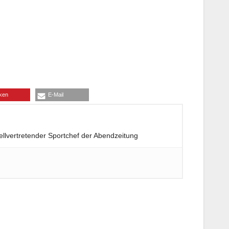
ken
E-Mail
llvertretender Sportchef der Abendzeitung