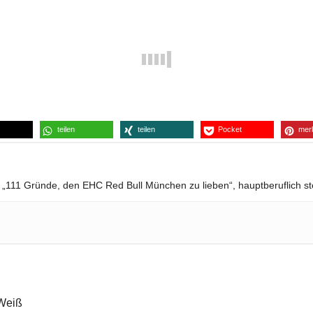
teilen
teilen
Pocket
mer
 „111 Gründe, den EHC Red Bull München zu lieben“, hauptberuflich ste
Weiß