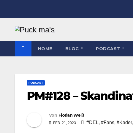
Zum
Inhalt
springen
HOME
BLOG
PODCAST
PODCAST
PM#128 – Skandina
Von
Florian Weiß
#DEL
,
#Fans
,
#Kader
FEB. 21, 2023